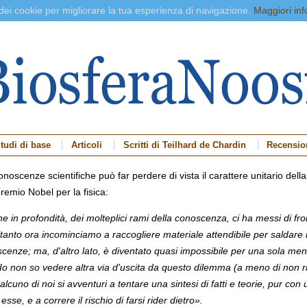
 dei cookie per migliorare la tua esperienza di navigazione.
Maggiori inf
tudi di base
Articoli
Scritti di Teilhard de Chardin
Recensio
noscenze scientifiche può far perdere di vista il carattere unitario dell
emio Nobel per la fisica:
che in profondità, dei molteplici rami della conoscenza, ci ha messi di f
anto ora incominciamo a raccogliere materiale attendibile per saldare 
cenze; ma, d'altro lato, è diventato quasi impossibile per una sola ment
ò. Io non so vedere altra via d'uscita da questo dilemma (a meno di non 
ualcuno di noi si avventuri a tentare una sintesi di fatti e teorie, pur 
se, e a correre il rischio di farsi rider dietro».